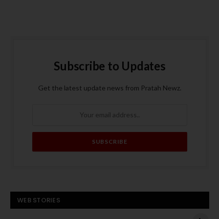
Subscribe to Updates
Get the latest update news from Pratah Newz.
बस बनी आग का गोला, पांच
ट्रंप के मध्य पूर्व दौरे से
WEB STORIES
यात्रियों की मौत
पहले हमास का अमेरिकी