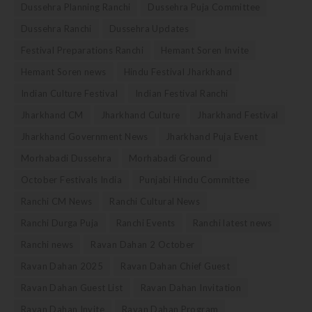
Dussehra Planning Ranchi
Dussehra Puja Committee
Dussehra Ranchi
Dussehra Updates
Festival Preparations Ranchi
Hemant Soren Invite
Hemant Soren news
Hindu Festival Jharkhand
Indian Culture Festival
Indian Festival Ranchi
Jharkhand CM
Jharkhand Culture
Jharkhand Festival
Jharkhand Government News
Jharkhand Puja Event
Morhabadi Dussehra
Morhabadi Ground
October Festivals India
Punjabi Hindu Committee
Ranchi CM News
Ranchi Cultural News
Ranchi Durga Puja
Ranchi Events
Ranchi latest news
Ranchi news
Ravan Dahan 2 October
Ravan Dahan 2025
Ravan Dahan Chief Guest
Ravan Dahan Guest List
Ravan Dahan Invitation
Ravan Dahan Invite
Ravan Dahan Program