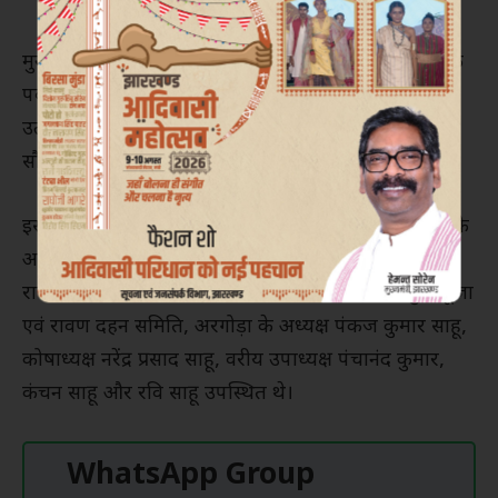
मुख्यमंत्री ने कहा कि विजयादशमी केवल धार्मिक या सांस्कृतिक
पर्व नहीं, बल्कि सामाजिक एकता, भाईचारे और सामूहिक
उत्सव का प्रतीक है। ऐसे आयोजन समाज में समरसता और
सौहार्द का वातावरण बनाते हैं।
इस दौरान पंजाबी-हिन्दू बिरादरी दशहरा कमेटी, मोरहाबादी के
अध्यक्ष सुधीर उग्गल, पूर्व अध्यक्ष राजेश खन्ना, महासचिव
राजेश मेहरा, वरीय उपाध्यक्ष रणदीप आनंद, तथा श्री दुर्गा पूजा
एवं रावण दहन समिति, अरगोड़ा के अध्यक्ष पंकज कुमार साहू,
कोषाध्यक्ष नरेंद्र प्रसाद साहू, वरीय उपाध्यक्ष पंचानंद कुमार,
कंचन साहू और रवि साहू उपस्थित थे।
WhatsApp Group