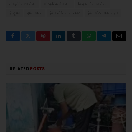
सांस्कृतिक आयोजन
सांस्कृतिक मेलजोल
हिन्दू धार्मिक आयोजन
हिन्दू पर्व
हेमंत सोरेन
हेमंत सोरेन ताज़ा खबर
हेमंत सोरेन रावण दहन
Facebook
Twitter
Pinterest
LinkedIn
Tumblr
WhatsApp
Telegram
Email
RELATED
POSTS