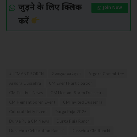
जुड़ने के लिए क्लिक
Join Now
करें
#HEMANT SOREN
2 अक्टूबर कार्यक्रम
Argora Committee
Argora Dussehra
CM Event Participation
CM Festival News
CM Hemant Soren Dussehra
CM Hemant Soren Event
CM invited Dussehra
Cultural Unity Event
Durga Puja 2025
Durga Puja CM News
Durga Puja Ranchi
Dussehra Celebration Ranchi
Dussehra CM Ranchi