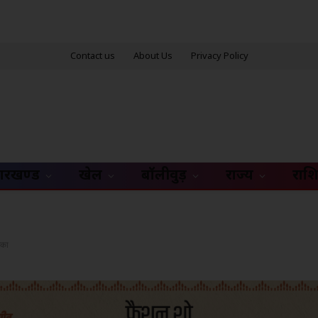
Contact us
About Us
Privacy Policy
ारखण्ड
खेल
बॉलीवुड़
राज्य
राश
िका