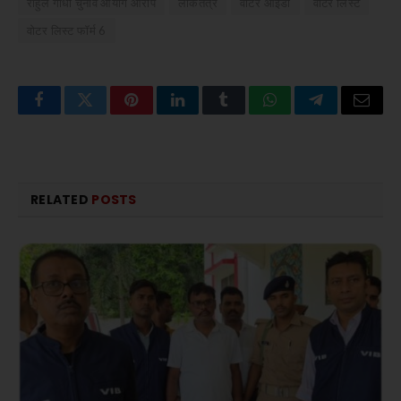
राहुल गांधी चुनाव आयोग आरोप
लोकतंत्र
वोटर आईडी
वोटर लिस्ट
वोटर लिस्ट फॉर्म 6
Facebook
Twitter
Pinterest
LinkedIn
Tumblr
WhatsApp
Telegram
Email
RELATED
POSTS