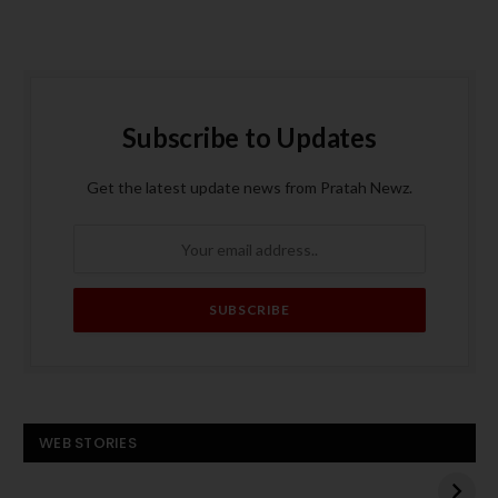
Subscribe to Updates
Get the latest update news from Pratah Newz.
बस बनी आग का गोला, पांच
ट्रंप के मध्य पूर्व दौरे से
WEB STORIES
यात्रियों की मौत
पहले हमास का अमेरिकी
बंधक एडन अलेक्जेंडर को