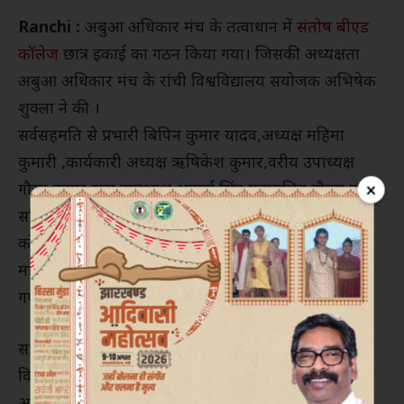
Ranchi :
अबुआ अधिकार मंच के तत्वाधान में
संतोष बीएड
कॉलेज
छात्र इकाई का गठन किया गया। जिसकी अध्यक्षता
अबुआ अधिकार मंच के रांची विश्वविद्यालय सयोजक अभिषेक
शुक्ला ने की ।
सर्वसहमति से प्रभारी बिपिन कुमार यादव,अध्यक्ष महिमा
कुमारी ,कार्यकारी अध्यक्ष ऋषिकेश कुमार,वरीय उपाध्यक्ष
×
गौरव कुमार राज,उपाध्यक्ष अपर्णा सिंह,महासचिव गौतम कुमार
सचिव आकृति बर्मन ,सह सचिव अमरजीत महाराणा ,
कोषाध्यक्ष गौरव कुमार वही कार्यकारणी सदस्य संजय कुमार
महतो, विशाल कुमार नाग, आनंद कुमार, प्रीतम कुमार बनाए
गए हैं।
सभी नवनियुक्त
पदाधिकारियों
को संबोधित करते हुए रांची
विश्वविद्यालय के सायोजक अभिषेक शुक्ला ने कहा कि अबुआ