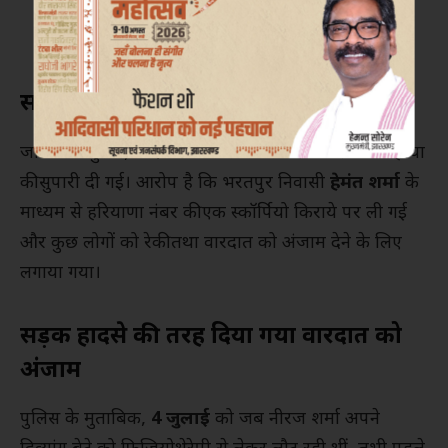
गई। एक कथित प्रयास विफल होने के बाद नीरज शर्मा को
खतरे का आभास हो गया था। उन्होंने घर के बाहर सीसीटीवी
कैमरे लगवाए और सुरक्षा बढ़ा दी थी।
सात लाख रुपये में दी गई कथित सुपारी
जांच के अनुसार, बाद में कथित तौर पर
7 लाख रुपये
में हत्या
की सुपारी दी गई। आरोप है कि भरतपुर निवासी
हेमंत शर्मा
के
माध्यम से हरियाणा नंबर की एक स्कॉर्पियो किराये पर ली गई
और कुछ लोगों को रेकी तथा वारदात को अंजाम देने के लिए
लगाया गया।
सड़क हादसे की तरह दिया गया वारदात को
अंजाम
पुलिस के मुताबिक,
4 जुलाई
को जब नीरज शर्मा अपने