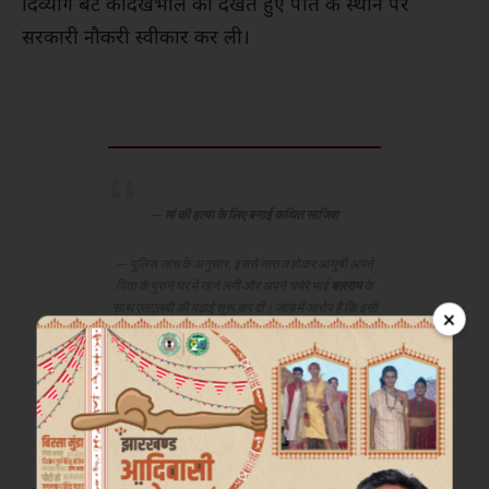
दिव्यांग बेटे की देखभाल को देखते हुए पति के स्थान पर
सरकारी नौकरी स्वीकार कर ली।
मां की हत्या के लिए बनाई कथित साजिश
पुलिस जांच के अनुसार, इससे नाराज होकर आयुषी अपने
पिता के पुराने घर में रहने लगी और अपने चचेरे भाई
बलराम
के
साथ एलएलबी की पढ़ाई शुरू कर दी। जांच में आरोप है कि इसी
×
दौरान उसने अपनी मां की हत्या की योजना बनाई और कथित
तौर पर अपने चचेरे भाई से कहा कि यदि वह उसकी मदद करेगा
तो आगरा रोड और भरतपुर की करीब
10 करोड़ रुपये
मूल्य की
जमीन उसे दे देगी।
पुलिस का दावा है कि योजना के तहत नीरज शर्मा को वाहन से
कुचलकर हत्या को सड़क दुर्घटना का रूप देने की साजिश रची