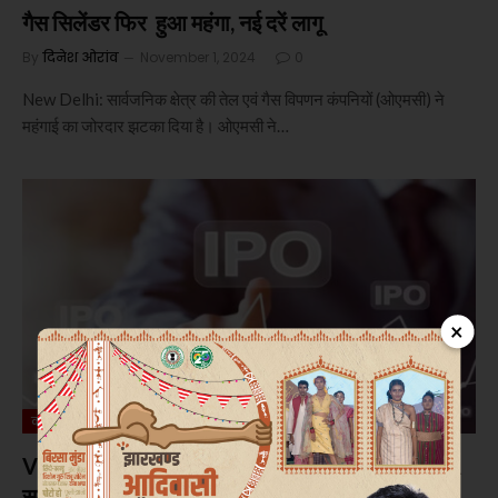
गैस सिलेंडर फिर हुआ महंगा, नई दरें लागू
By
दिनेश ओरांव
November 1, 2024
0
New Delhi: सार्वजनिक क्षेत्र की तेल एवं गैस विपणन कंपनियों (ओएमसी) ने
महंगाई का जोरदार झटका दिया है। ओएमसी ने…
×
कारोबार
VISHAL MEGA MART और HYUNDAI MOTOR
समेत 5 कंपनियों के IPO को सेबी की मंजूरी