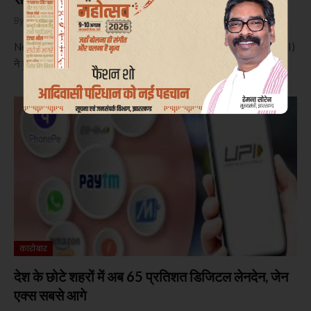
By
दिनेश ओरांव
October 1, 2024
0
New Delhi। मार्केट रेगुलेटर सिक्योरिटी एंड एक्सचेंज बोर्ड ऑफ इंडिया (SEBI)
ने हुंडई मोटर इंडिया समय पांच कंपनियों को आईपीओ…
कारोबार
देश के छोटे शहरों में अब 65 प्रतिशत डिजिटल लेनदेन, जेन
एक्स सबसे आगे