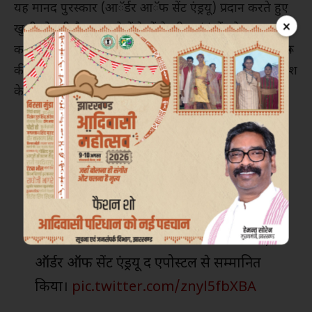
यह मानद पुरस्कार (आॅर्डर आॅफ सेंट एंड्रयू) प्रदान करते हुए
×
खुशी हो रही है… यह दोनों देशों के बीच संबंधों को मजबूत
करने में आपके द्वारा किए जा रहे महत्वपूर्ण योगदान के लिए रूस
की ईमानदारी से कृतज्ञता का प्रमाण है। आपने हमेशा हमारे देश
के साथ व्यापक संपर्कों की सक्रिय रूप से
वकालत
की है।
आज तो पूरे विपक्ष के पीछे से धुआँ निकलेगा
रूसी राष्ट्रपति व्लादिमीर पुतिन ने प्रधान मंत्री
नरेंद्र मोदी को रूस के सर्वोच्च नागरिक सम्मान,
ऑर्डर ऑफ सेंट एंड्रयू द एपोस्टल से सम्मानित
किया।
pic.twitter.com/znyl5fbXBA