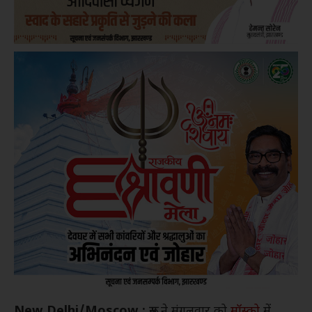
New Delhi/Moscow :
रूस ने मंगलवार को
मॉस्को
में