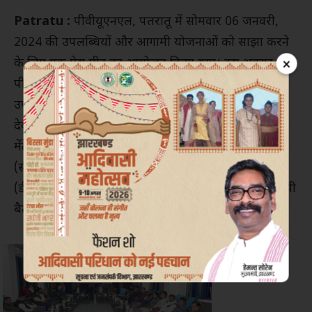
Patratu :
पीवीयूएनएल, पतरातू में सोमवार 06 जनवरी,
2024 की उपलब्धियों और आगामी योजनाओं को साझा करने
×
के लिए एक प्रेस मीट का आयोजन किया गया। इस अवसर पर
पीवीयूएनएल के सीईओ आरके सिंह मुख्य अतिथि के रूप में
उपस्थित रहे। उनके साथ अनुपम मुखर्जी (जीएम प्रोजेक्ट),
देवदीप बोस (जीएम ओएंडएम), मनीष खेड़ापाल (जीएम
मेंटेनेंस), आलोक कुमार (एजीएम टीएस), संजय कुमार
(सीएमओ), नागेंद्र मिश्रा (सीएफओ), जीवनेंदु महापात्र
(डीजीएम माइनिंग) और जियाउर रहमान (एचओएचआर) ने भी
बैठक में भाग लिया।