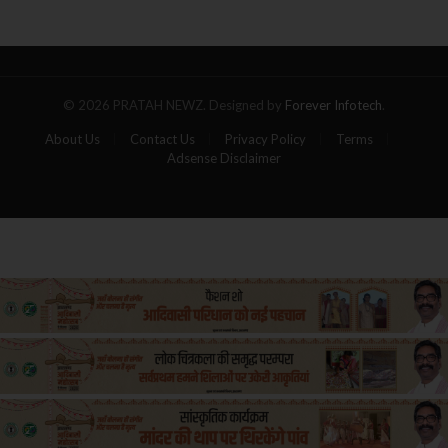
गोला,
पांच
यात्रियों
की
मौत
© 2026 PRATAH NEWZ. Designed by
Forever Infotech
.
About Us
Contact Us
Privacy Policy
Terms
Adsense Disclaimer