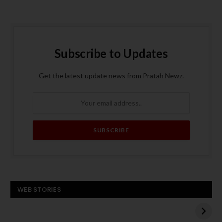
Subscribe to Updates
Get the latest update news from Pratah Newz.
बस बनी आग का गोला, पांच
ट्रंप के मध्य पूर्व दौरे से
WEB STORIES
यात्रियों की मौत
पहले हमास का अमेरिकी
बंधक एडन अलेक्जेंडर को
बस