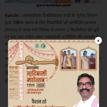
Ranchi :
आरकेडीएफ विश्वविद्यालय रांची के भूगोल विभाग
द्वारा शैक्षणिक भ्रमण के लिए विद्यार्थियों को दार्जिलिंग,कन्याम
(नेपाल) ले जाया गया मिरिक से लगभग 3 किलोमीटर की दूरी
पर एक नया पर्यटन स्थल ताबाकोसी दार्जिलिंग की तलहटी में
×
बसा एक अनोखा इलाका है शांत वातावरण से भरपूर है ।
पद्दमजा नायडू हिमालयन प्राणी उद्यान विभिन्न हिमालयी
जानवरों के निवास वाले स्थानों का भ्रमण। हिमालय पर्वतारोहण
संस्थान पर्वतारोहण के इतिहास और तेनजिंग नोर्गे और एडमंड
हिलेरी की विरासत के बारे में छात्र-छात्राओं को जानकारी प्राप्त
हुई ।