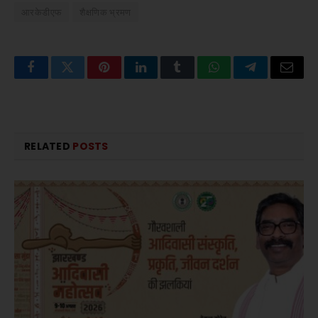
आरकेडीएफ
शैक्षणिक भ्रमण
Facebook
Twitter
Pinterest
LinkedIn
Tumblr
WhatsApp
Telegram
Email
RELATED
POSTS