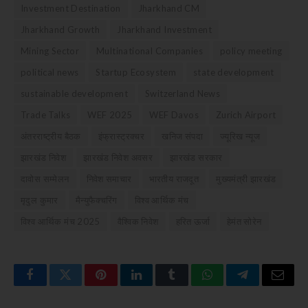
Investment Destination
Jharkhand CM
Jharkhand Growth
Jharkhand Investment
Mining Sector
Multinational Companies
policy meeting
political news
Startup Ecosystem
state development
sustainable development
Switzerland News
Trade Talks
WEF 2025
WEF Davos
Zurich Airport
अंतरराष्ट्रीय बैठक
इंफ्रास्ट्रक्चर
खनिज संपदा
ज्यूरिख न्यूज
झारखंड निवेश
झारखंड निवेश अवसर
झारखंड सरकार
दावोस सम्मेलन
निवेश समाचार
भारतीय राजदूत
मुख्यमंत्री झारखंड
मृदुल कुमार
मैन्युफैक्चरिंग
विश्व आर्थिक मंच
विश्व आर्थिक मंच 2025
वैश्विक निवेश
हरित ऊर्जा
हेमंत सोरेन
Facebook
Twitter
Pinterest
LinkedIn
Tumblr
WhatsApp
Telegram
Email