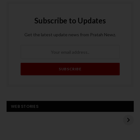
Subscribe to Updates
Get the latest update news from Pratah Newz.
बस बनी आग का गोला, पांच
ट्रंप के मध्य पूर्व दौरे से
WEB STORIES
यात्रियों की मौत
पहले हमास का अमेरिकी
बंधक एडन अलेक्जेंडर को
बस
रिहा करने का एलान
बनी
आग