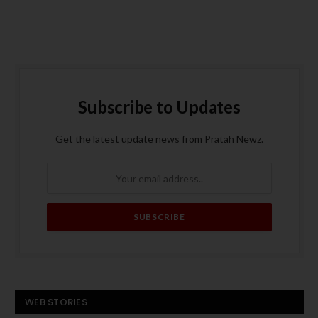
Subscribe to Updates
Get the latest update news from Pratah Newz.
बस बनी आग का गोला, पांच
ट्रंप के मध्य पूर्व दौरे से
WEB STORIES
यात्रियों की मौत
पहले हमास का अमेरिकी