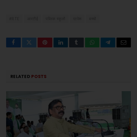
#RTE
आरटीई
पब्लिक स्कूलों
प्रवेश
बच्चों
Facebook
Twitter
Pinterest
LinkedIn
Tumblr
WhatsApp
Telegram
Email
RELATED
POSTS