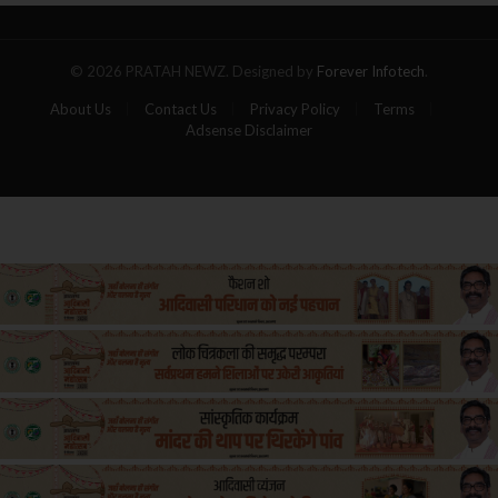
यात्रियों
की
मौत
© 2026 PRATAH NEWZ. Designed by
Forever Infotech
.
About Us
Contact Us
Privacy Policy
Terms
Adsense Disclaimer