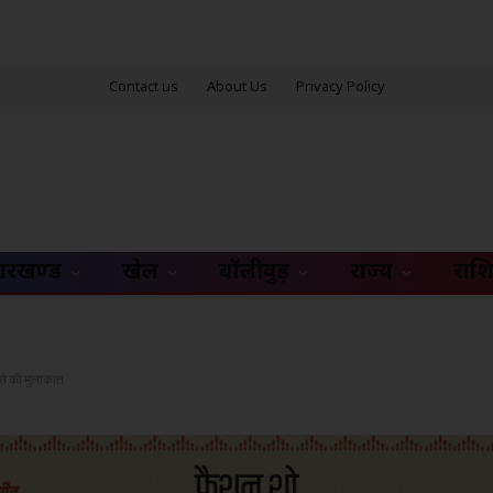
Contact us
About Us
Privacy Policy
ारखण्ड
खेल
बॉलीवुड़
राज्य
राश
व से की मुलाकात