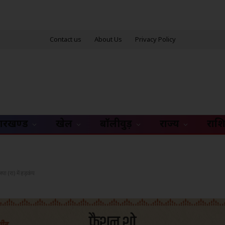
Contact us
About Us
Privacy Policy
ारखण्ड
खेल
बॉलीवुड़
राज्य
राश
ा (रा) में हड़कंप