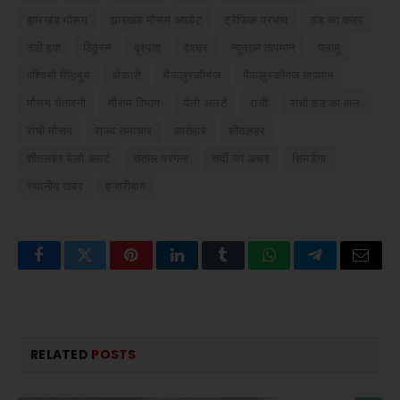
झारखंड मौसम
झारखंड मौसम अपडेट
ट्रैफिक प्रभाव
ठंड का कहर
ठंडी हवा
ठिठुरन
दृश्यता
देवघर
न्यूनतम तापमान
पलामू
पश्चिमी सिंहभूम
बोकारो
मैकलुस्कीगंज
मैकलुस्कीगंज तापमान
मौसम चेतावनी
मौसम विभाग
येलो अलर्ट
रांची
रांची ठंड का हाल
रांची मौसम
राज्य समाचार
लातेहार
शीतलहर
शीतलहर येलो अलर्ट
संताल परगना
सर्दी का असर
सिमडेगा
स्थानीय खबर
हजारीबाग
Facebook
Twitter
Pinterest
LinkedIn
Tumblr
WhatsApp
Telegram
Email
RELATED
POSTS