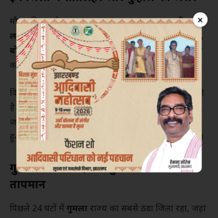
×
मौसम विभाग के अनुसार
गढ़वा, पलामू, चतरा, हजारीबाग,
लातेहार, लोहरदगा, गुमला, सिमडेगा, रांची, खूंटी, रामगढ़,
बोकारो और पश्चिमी सिंहभूम
जिलों में शीतलहर और कुहासे
का येलो अलर्ट जारी किया गया है।
विभाग ने बताया कि राज्य में धीरे-धीरे
कुहासे में कमी
आ रही
है। रांची में सुबह के समय अब कुहासा कम नजर आने लगा है,
जबकि
संताल परगना
के कुछ जिलों में अभी भी कुहासा बना
हुआ है।
देवघर
में मंगलवार को दृश्यता 800 मीटर दर्ज की गई।
गुमला सबसे ठंडा, मैकलुस्कीगंज में 1 डिग्री
तापमान
पिछले 24 घंटों में
गुमला
राज्य का सबसे ठंडा जिला रहा, जहां