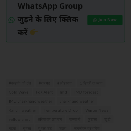
WhatsApp Group
जुड़ने के लिए क्लिक
Join Now
करें
#कड़ाके की ठंड
#रामगढ़
#लोहरदगा
1 डिग्री तापमान
Cold Wave
Fog Alert
Imd
IMD forecast
IMD Jharkhand weather
Jharkhand weather
Ranchi weather
Temperature Drop
Winter News
yellow alert
अधिकतम तापमान
कनकनी
कुहासा
खूंटी
गढ़वा
गुमला
गुमला ठंड
चतरा
जनजीवन प्रभावित