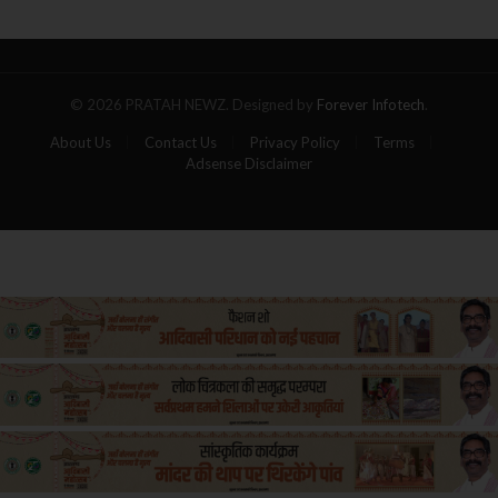
पांच
यात्रियों
की
मौत
© 2026 PRATAH NEWZ. Designed by
Forever Infotech
.
About Us
Contact Us
Privacy Policy
Terms
Adsense Disclaimer