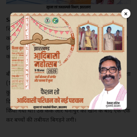
×
Saraikela।
जिले के कांड्रा स्थित नरेंद्र नगर उच्च विद्यालय में
शिक्षक दिवस कार्यक्रम के दौरान केक और चनाचूर खाने से
करीब आधा दर्जन बच्चे बीमार पड़ गए। सभी बीमार बच्चों को
इलाज के लिए जमशेदपुर स्थित एमजीएम अस्पताल में भर्ती
कराया गया है।
बीमार बच्चों में शेफाली बारी (14), प्रह्लाद कुमार (14), अनीशा
(13), खुशी महतो (11), सुरभि कुमारी (12) और पूरबी
कुमारी सिंह शामिल हैं। बताया जाता है कि स्कूल में शिक्षक
दिवस के मौके पर बच्चों के बीच केक और चनाचूर वितरित
किया गया था। उस केक और चनाचुर को खाने के बाद एक-एक
कर बच्चों की तबीयत बिगड़ने लगी।