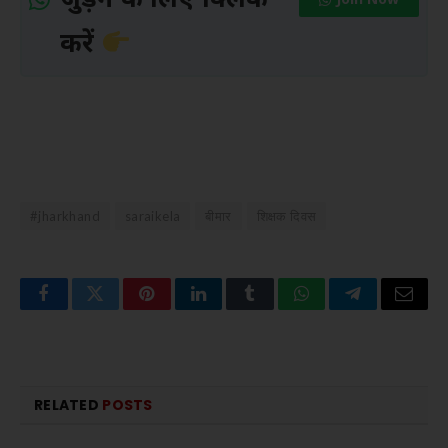
जुड़ने के लिए क्लिक
Join Now
करें
#jharkhand
saraikela
बीमार
शिक्षक दिवस
Facebook
Twitter
Pinterest
LinkedIn
Tumblr
WhatsApp
Telegram
Email
RELATED
POSTS