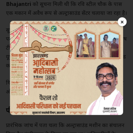
Bhajantri
को सूचना मिली थी कि रवि स्टील चौक के पास
एक मकान में अवैध रूप से अल्ट्रासाउंड सेंटर चलाया जा रहा है।
×
सूचना के सत्यापन के बाद सिविल सर्जन सह मुख्य चिकित्सा
पदाधिकारी
Dr. Prabhat Kumar
के निर्देश पर एक विशेष
टीम का गठन किया गया। छापेमारी के दौरान टीम ने पोर्टेबल
यूएसजी मशीन के माध्यम से गर्भवती महिलाओं का अल्ट्रासाउंड
करते हुए तीन लोगों को गिरफ्तार किया।
गिरफ्तार आरोपियों की पहचान सुरंजन कुमार, आकाश कुमार
और शीला कुमारी के रूप में हुई है।
पीसीपीएनडीटी एक्ट का उल्लंघन
प्रारंभिक जांच में पता चला कि अल्ट्रासाउंड मशीन का संचालन