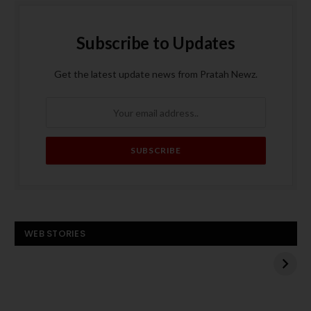
Subscribe to Updates
Get the latest update news from Pratah Newz.
बस बनी आग का गोला, पांच
ट्रंप के मध्य पूर्व दौरे से
WEB STORIES
यात्रियों की मौत
पहले हमास का अमेरिकी
बंधक एडन अलेक्जेंडर को
बस
रिहा करने का एलान
बनी
आग