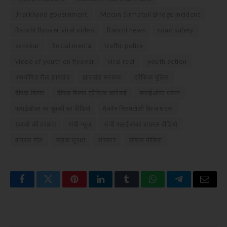
Jharkhand government
Mecon Sirmatoli Bridge incident
Ranchi flyover viral video
Ranchi news
road safety
sanskar
Social media
traffic police
video of youth on flyover
viral reel
youth action
अमर्यादित रील झारखंड
झारखंड सरकार
ट्रैफिक पुलिस
दीपक बिरुवा
दीपक बिरुवा ट्रैफिक कार्रवाई
फ्लाईओवर घटना
फ्लाईओवर पर युवकों का वीडियो
मेकॉन सिरमटोली ब्रिज घटना
युवाओं की हरकत
रांची न्यूज
रांची फ्लाईओवर वायरल वीडियो
वायरल रील
सड़क सुरक्षा
संस्कार
सोशल मीडिया
Facebook
Twitter
Pinterest
LinkedIn
Tumblr
WhatsApp
Telegram
Email