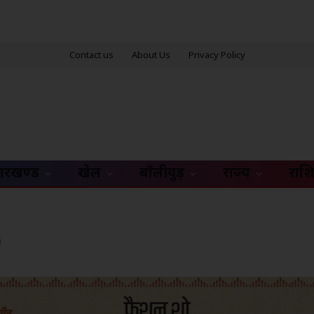
Contact us
About Us
Privacy Policy
ारखण्ड
खेल
बॉलीवुड़
राज्य
राश
ल