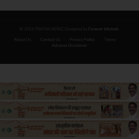
पांच
यात्रियों
की
मौत
© 2026 PRATAH NEWZ. Designed by
Forever Infotech
.
About Us
Contact Us
Privacy Policy
Terms
Adsense Disclaimer