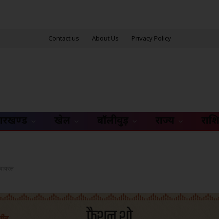
Contact us
About Us
Privacy Policy
ारखण्ड
खेल
बॉलीवुड़
राज्य
राश
 वायरल