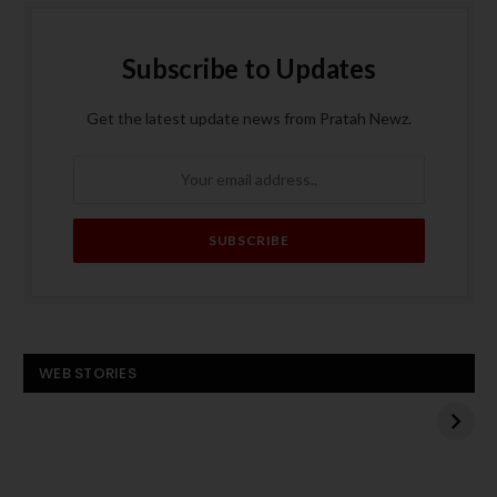
Subscribe to Updates
Get the latest update news from Pratah Newz.
बस बनी आग का गोला, पांच
ट्रंप के मध्य पूर्व दौरे से
WEB STORIES
यात्रियों की मौत
पहले हमास का अमेरिकी
बंधक एडन अलेक्जेंडर को
बस
रिहा करने का एलान
बनी
आग