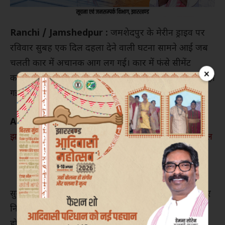
Ranchi / Jamshedpur :
जमशेदपुर के मेरीन ड्राइव पर
रविवार सुबह एक दिल दहला देने वाली घटना सामने आई जब
चलती कार में अचानक आग लग गई। कार में फंसे सीमेंट
×
कारोबारी सुनील अग्रवाल की मौके पर ही जिंदा जलकर मौत हो
गई।
Also Read :
प्रार्थना महोत्सव या धर्मांतरण का मंच? —
झारखंड आदिवासी सरना विकास समिति ने उठाए गंभीर सवाल
सुनील अग्रवाल प्रतिदिन की तरह आज भी मॉर्निंग वॉक के लिए
निकले थे, लेकिन किसे पता था कि यह उनकी अंतिम यात्रा
होगी। प्रत्यक्षदर्शियों के अनुसार, कार में अचानक तेज धमाका