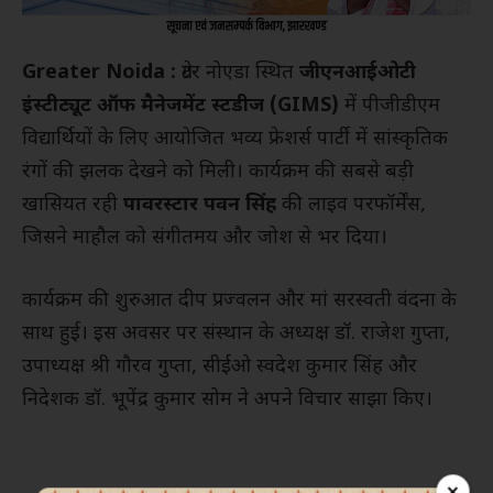
Greater Noida :
ग्रेटर नोएडा स्थित
जीएनआईओटी
इंस्टीट्यूट ऑफ मैनेजमेंट स्टडीज (GIMS)
में पीजीडीएम
विद्यार्थियों के लिए आयोजित भव्य फ्रेशर्स पार्टी में सांस्कृतिक
रंगों की झलक देखने को मिली। कार्यक्रम की सबसे बड़ी
खासियत रही
पावरस्टार पवन सिंह
की लाइव परफॉर्मेंस,
जिसने माहौल को संगीतमय और जोश से भर दिया।
कार्यक्रम की शुरुआत दीप प्रज्वलन और मां सरस्वती वंदना के
साथ हुई। इस अवसर पर संस्थान के अध्यक्ष डॉ. राजेश गुप्ता,
उपाध्यक्ष श्री गौरव गुप्ता, सीईओ स्वदेश कुमार सिंह और
निदेशक डॉ. भूपेंद्र कुमार सोम ने अपने विचार साझा किए।
×