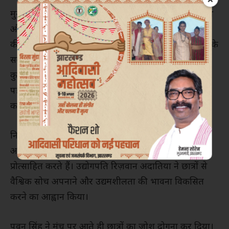
मुख्य अतिथि के रूप में प्रसिद्ध उद्योगपति
रिज़वान अदातिया
और भोजपुरी सुपरस्टार
पवन सिंह
की उपस्थिति ने कार्यक्रम
की भव्यता को और बढ़ा दिया। डॉ. राजेश गुप्ता ने विद्यार्थियों के
सर्वांगीण विकास की प्रतिबद्धता जताई, वहीं सीईओ स्वदेश
कुमार सिंह ने संस्थान की वैश्विक दृष्टि और उद्योग से जुड़ी
पहलुओं पर प्रकाश डाला। उन्होंने युवाओं को अनुशासन और
कड़ी मेहनत को जीवन का मूल मंत्र बनाने की सलाह दी।
निदेशक डॉ. भूपेंद्र कुमार सोम ने कहा कि इस प्रकार के
आयोजन विद्यार्थियों की रचनात्मकता और नवाचार को
प्रोत्साहित करते हैं। उद्योगपति रिज़वान अदातिया ने छात्रों से
वैश्विक सोच अपनाने और उद्यमशीलता की भावना विकसित
करने का आह्वान किया।
पवन सिंह ने मंच पर आते ही छात्रों का जोश दोगुना कर दिया।