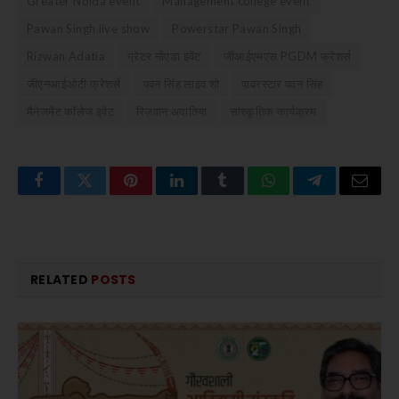
Greater Noida event
Management college event
Pawan Singh live show
Powerstar Pawan Singh
Rizwan Adatia
ग्रेटर नोएडा इवेंट
जीआईएमएस PGDM फ्रेशर्स
जीएनआईओटी फ्रेशर्स
पवन सिंह लाइव शो
पावरस्टार पवन सिंह
मैनेजमेंट कॉलेज इवेंट
रिज़वान अदातिया
सांस्कृतिक कार्यक्रम
Facebook
Twitter
Pinterest
LinkedIn
Tumblr
WhatsApp
Telegram
Email
RELATED
POSTS