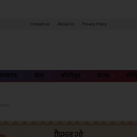
Contact us
About Us
Privacy Policy
ारखण्ड
खेल
बॉलीवुड़
राज्य
राश
दनाक मौत