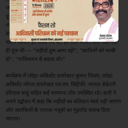
जलती हुई मोमबत्तियों के साथ निकाले गए इस कैंडल मार्च ने
पूरे वातावरण को श्रद्धा और देशभक्ति से सराबोर कर दिया।
शहीदों की आत्मा की शांति और परिजनों को न्याय दिलाने की
प्रार्थना के साथ उपस्थित जनसमूह ने दो मिनट का मौन भी
धारण किया। हर आंख नम थी, हर दिल भारी। चारों ओर एक
ही गूंज थी — “शहीदों तुम अमर रहो”, “कातिलों को फांसी
दो”, “पाकिस्तान से बदला लो।”
कार्यक्रम में जॉइंट असिस्टेंट डायरेक्टर कुमार शिवम, जॉइंट
असिस्टेंट जोनल डायरेक्टर एम.एम. सिद्दीकी, जनरल सेक्रेटरी
हरिनाथ साहू सहित कई गणमान्य लोग उपस्थित रहे। सभी ने
अपने उद्बोधन में कहा कि शहीदों का बलिदान व्यर्थ नहीं जाएगा
और आतंकियों के नापाक मंसूबों का मुंहतोड़ जवाब दिया
जाएगा।