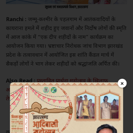
Ranchi :
जम्मू-कश्मीर के पहलगाम में आतंकवादियों के
कायराना हमले में शहीद हुए जवानों और निर्दोष लोगों की स्मृति
में आज कांके में “एक दीप शहीदों के नाम” कार्यक्रम का
आयोजन किया गया। भ्रष्टाचार निरोधक जांच विभाग झारखंड
प्रदेश के तत्वावधान में आयोजित इस शांति कैंडल मार्च में
सैकड़ों लोगों ने भाग लेकर शहीदों को श्रद्धांजलि अर्पित की।
Also Read :
प्रस्तावित प्रार्थना महोत्सव के खिलाफ
×
आदिवासी संगठनों का हल्ला बोल, कार्यक्रम रद्द करने की मांग
तेज
कांके चौक से न्यू मार्केट, कांके थाना होते हुए बाजार टांड़ तक