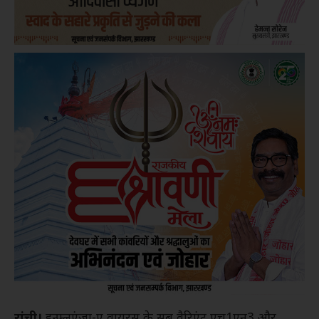
रांची।
इन्फ्लूएंजा-ए वायरस के सब वैरिएंट एच1एन3 और