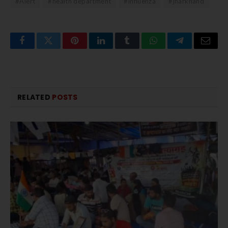
#Alert
#health department
#influenza
#jharkhand
Facebook
Twitter
Pinterest
LinkedIn
Tumblr
WhatsApp
Telegram
Email
RELATED
POSTS