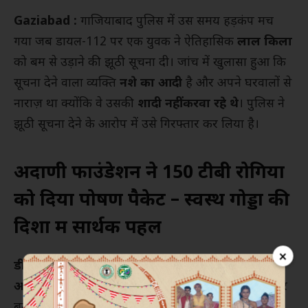
Gaziabad :
गाजियाबाद पुलिस में उस समय हड़कंप मच
गया जब डायल-112 पर एक युवक ने ऐतिहासिक
लाल किला
को बम से उड़ाने की झूठी सूचना दी। जांच में खुलासा हुआ कि
सूचना देने वाला व्यक्ति
नशे का आदी
है और अपने घरवालों से
नाराज़ था क्योंकि वे उसकी
शादी नहीं करवा रहे थे
। पुलिस ने
झूठी सूचना देने के आरोप में उसे गिरफ्तार कर लिया है।
अदाणी फाउंडेशन ने 150 टीबी रोगियों
को दिया पोषण पैकेट – स्वस्थ गोड्डा की
दिशा में सार्थक पहल
×
डीसीपी ग्रामीण एसएन तिवारी
ने बताया कि सोमवार को
आसिफ उर्फ आशू
नामक व्यक्ति ने डायल-112 पर कॉल कर
बताया कि उसके घरवाले –
शादाब अख्तर, मुहम्मद मियाँ