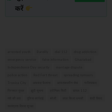
करें
arrested youth
Bareilly
dial 112
drug addiction
emergency service
false information
Ghaziabad
Independence Day security
marriage dispute
police action
Red Fort threat
spreading rumours
Tronica City
अफवाह फैलाना
आपातकालीन सेवा
गाजियाबाद
गिरफ्तार युवक
झूठी सूचना
ट्रोनिका सिटी
डायल 112
नशे की लत
पुलिस कार्रवाई
बरेली
लाल किला धमकी
शादी विवाद
स्वतंत्रता दिवस सुरक्षा