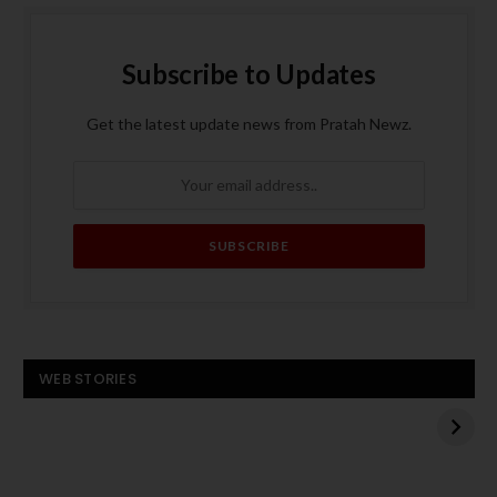
Subscribe to Updates
Get the latest update news from Pratah Newz.
बस बनी आग का गोला, पांच
ट्रंप के मध्य पूर्व दौरे से
WEB STORIES
यात्रियों की मौत
पहले हमास का अमेरिकी
बंधक एडन अलेक्जेंडर को
बस
रिहा करने का एलान
बनी
आग