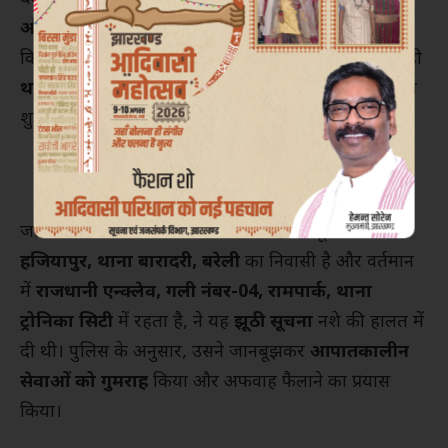
और अतर उर्फ भोला
– 15 अगस्त को दिल्ली स्थित लाल
किला को बम से उड़ाने की योजना बना रहे हैं। सूचना मिलते ही
थाना ट्रोनिका सिटी पुलिस
ने त्वरित कार्रवाई करते हुए जांच
शुरू की।
जांच में सामने आया कि
कॉलर आसिफ
, जो मूलतः
हजियापुर, थाना बारादरी, बरेली
का निवासी है और वर्तमान
में
राजधानी एन्क्लेव, गली नंबर-04, रामपार्क, थाना
ट्रोनिका सिटी
में रहता है, ने यह
झूठी सूचना
नशे की हालत में
दी थी। पुलिस के अनुसार, उसने जानबूझकर
आपातकालीन
सेवाओं को गुमराह
किया और अफवाह फैलाने का प्रयास
किया।