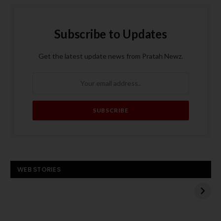
Subscribe to Updates
Get the latest update news from Pratah Newz.
बस बनी आग का गोला, पांच
ट्रंप के मध्य पूर्व दौरे से
WEB STORIES
यात्रियों की मौत
पहले हमास का अमेरिकी
बंधक एडन अलेक्जेंडर को
बस
रिहा करने का एलान
बनी
आग