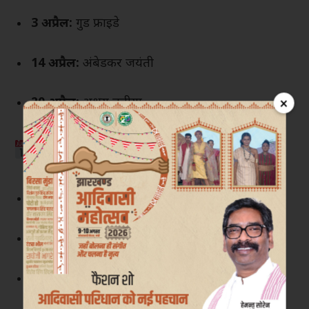
3 अप्रैल:
गुड फ्राइडे
14 अप्रैल:
अंबेडकर जयंती
×
20 अप्रैल:
अक्षय तृतीया
मई 2026
1 मई:
बुद्ध पूर्णिमा, मजदूर दिवस
17 मई:
JEE एडवांस
24 मई:
UPSC प्रीलिम्स