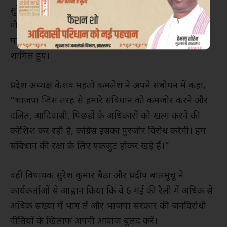
सुरेश कुमार बैठा, विधायक प्रदीप बालमुचू, कार्यालय प्रभारी
गौरीशंकर महतो, रांची ग्रामीण जिला अध्यक्ष राकेश किरण
महतो समेत कई वरिष्ठ कांग्रेस नेता और सैकड़ों कार्यकर्ता
शामिल हुए।
प्रदेश अध्यक्ष केशव महतो कमलेश ने अपने संबोधन में कहा,
“भाजपा जिस तरह से हमारे संविधान को कमजोर करने और
दलित, आदिवासी, पिछड़ों के अधिकारों को खत्म करने की
कोशिश कर रही है, कांग्रेस इसका पुरजोर विरोध करेगी। हम
संविधान की रक्षा के लिए एकजुट होकर खड़े हैं।”
वहीं विधायक सुरेश कुमार बैठा और प्रदीप बालमुचू ने
कार्यकर्ताओं से आह्वान किया कि वे 6 मई की रैली में अधिक से
अधिक संख्या में भाग लें और भाजपा सरकार की जनविरोधी
नीतियों के खिलाफ अपनी आवाज बुलंद करें।