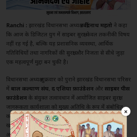
Ranchi :
झारखंड विधानसभा अध्यक्ष
रवींद्रनाथ महतो
ने कहा
कि आज के डिजिटल युग में साइबर सुरक्षा केवल तकनीकी विषय
नहीं रह गई है, बल्कि यह प्रशासनिक व्यवस्था, आर्थिक
गतिविधियों तथा नागरिकों की सुरक्षा और निजता से सीधे जुड़ा
एक महत्वपूर्ण मुद्दा बन चुकी है।
विधानसभा अध्यक्ष शुक्रवार को पुराने झारखंड विधानसभा परिसर
में
बाल कल्याण संघ
,
द एशिया फ़ाउंडेशन
और
साइबर पीस
फ़ाउंडेशन
के संयुक्त तत्वावधान में आयोजित साइबर सुरक्षा
जागरूकता कार्यशाला को मुख्य अतिथि के रूप में संबोधित
×
कर रहे थे। कार्यशाला का उद्देश्य डिजिटल युग में बढ़ते साइबर
खतरों, डिजिटल धोखाधड़ी और कृत्रिम बुद्धिमत्ता (एआई)
आधारित जोखिमों के प्रति जागरूकता बढ़ाना तथा रणनीतिक