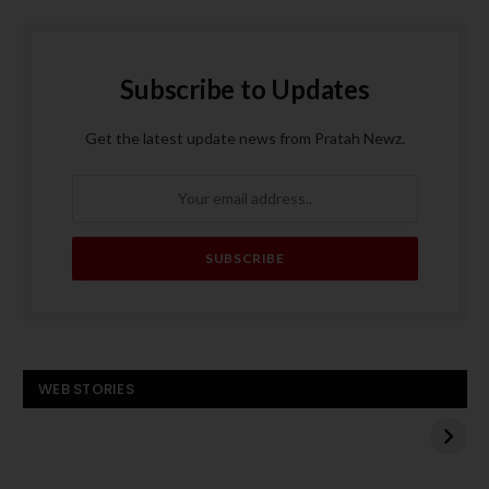
Subscribe to Updates
Get the latest update news from Pratah Newz.
बस बनी आग का गोला, पांच
ट्रंप के मध्य पूर्व दौरे से
WEB STORIES
यात्रियों की मौत
पहले हमास का अमेरिकी
बंधक एडन अलेक्जेंडर को
बस
रिहा करने का एलान
बनी