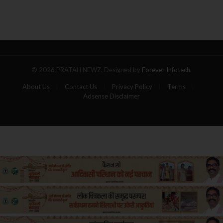
आग
का
गोला,
पांच
यात्रियों
की
मौत
© 2026 PRATAH NEWZ. Designed by
Forever Infotech
.
About Us
Contact Us
Privacy Policy
Terms
Adsense Disclaimer