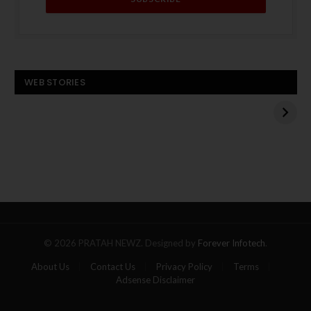
बस बनी आग का गोला, पांच
ट्रंप के मध्य पूर्व दौरे से
WEB STORIES
यात्रियों की मौत
पहले हमास का अमेरिकी
बंधक एडन अलेक्जेंडर को
बस
रिहा करने का एलान
बनी
आग
का
गोला,
पांच
यात्रियों
की
मौत
© 2026 PRATAH NEWZ. Designed by
Forever Infotech
.
About Us
Contact Us
Privacy Policy
Terms
Adsense Disclaimer