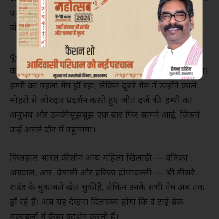
पर छूटा, जिससे दिव्या को दो गेमों के परिणामों के आधार पर
जीत हासिल हुई।
दूसरी ओर, अनुभवी खिलाड़ी और भारत की दिग्गज ग्रैंडमास्टर
कोनेरू हम्पी ने पोलैंड की क्लाउडिया कुलॉन को पराजित किया।
हम्पी का पहला गेम ड्रॉ रहा, लेकिन दूसरे गेम में उन्होंने काले
मोहरों से जोरदार प्रदर्शन करते हुए जीत दर्ज की। हम्पी का
अनुभव और उनकी सूझबूझ एक बार फिर सामने आई, जिसने
उन्हें अगले दौर में पहुंचाया।
फिलहाल भारत की तीन अन्य महिला खिलाड़ी — वंतिका
अग्रवाल, आर. वैषाली और हरिका द्रोणावल्ली — भी तीसरे
राउंड के मुकाबले खेल चुकी हैं, लेकिन उनके सभी गेम अब तक
ड्रॉ रहे हैं। अब यह देखना दिलचस्प होगा कि वे टाई-ब्रेक
मुकाबलों में कैसा प्रदर्शन करती हैं।