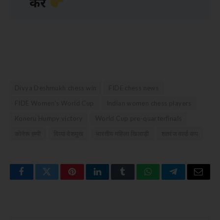
करें
Divya Deshmukh chess win
FIDE chess news
FIDE Women's World Cup
Indian women chess players
Koneru Humpy victory
World Cup pre-quarterfinals
कोनेरू हम्पी
दिव्या देशमुख
भारतीय महिला खिलाड़ी
शतरंज वर्ल्ड कप
Facebook
Twitter
Pinterest
LinkedIn
Tumblr
WhatsApp
Telegram
Email