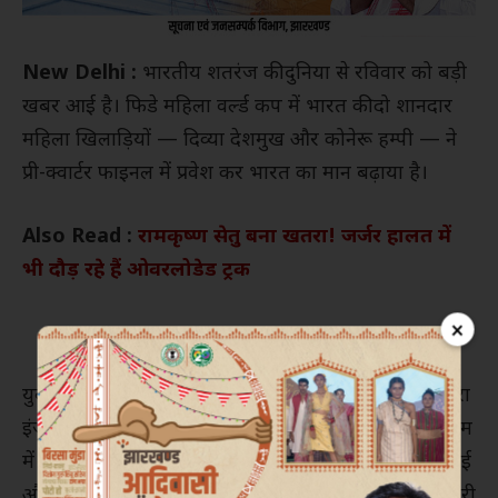
New Delhi :
भारतीय शतरंज की दुनिया से रविवार को बड़ी
खबर आई है। फिडे महिला वर्ल्ड कप में भारत की दो शानदार
महिला खिलाड़ियों — दिव्या देशमुख और कोनेरू हम्पी — ने
प्री-क्वार्टर फाइनल में प्रवेश कर भारत का मान बढ़ाया है।
Also Read :
रामकृष्ण सेतु बना खतरा! जर्जर हालत में
भी दौड़ रहे हैं ओवरलोडेड ट्रक
×
युवा खिलाड़ी दिव्या देशमुख ने क्रोएशिया की खिलाड़ी तियोदोरा
इंजैक को हराकर तीसरे राउंड में अपनी जीत दर्ज की। पहले गेम
में दिव्या ने काले मोहरों से खेलते हुए बेहतरीन रणनीति अपनाई
और विरोधी खिलाड़ी को मात दी। दूसरे गेम में मुकाबला बराबरी