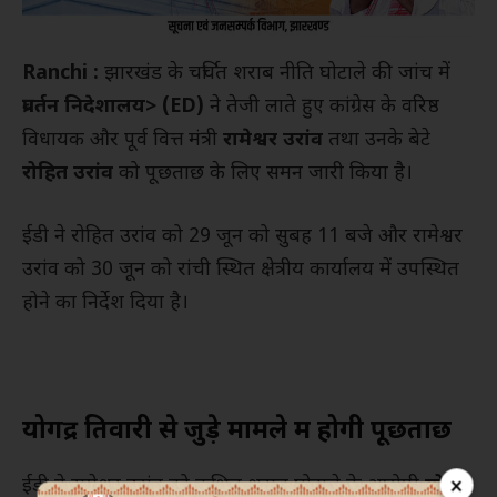
Ranchi :
झारखंड के चर्चित शराब नीति घोटाले की जांच में
प्रवर्तन निदेशालय
> (ED)
ने तेजी लाते हुए कांग्रेस के वरिष्ठ
विधायक और पूर्व वित्त मंत्री
रामेश्वर उरांव
तथा उनके बेटे
रोहित उरांव
को पूछताछ के लिए समन जारी किया है।
ईडी ने रोहित उरांव को 29 जून को सुबह 11 बजे और रामेश्वर
उरांव को 30 जून को रांची स्थित क्षेत्रीय कार्यालय में उपस्थित
होने का निर्देश दिया है।
योगेंद्र तिवारी से जुड़े मामले में होगी पूछताछ
×
ईडी ने रामेश्वर उरांव को कथित शराब घोटाले के आरोपी
योगेंद्र