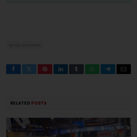
झारखंड शराब घोटाला
Facebook
Twitter
Pinterest
LinkedIn
Tumblr
WhatsApp
Telegram
Email
RELATED
POSTS