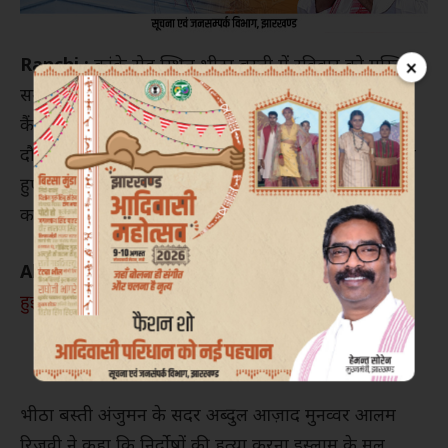
Ranchi :
कांके रोड स्थित भीठा बस्ती में रविवार को मुस्लिम
×
समाज के लोगों ने पहलगाम में हुए आतंकी हमले के विरोध में
कैंडल मार्च निकालकर जोरदार विरोध दर्ज कराया। मार्च के
दौरान लोगों ने आतंकवाद के खिलाफ एकजुटता का संदेश देते
हुए हमले की कड़ी भर्त्सना की और दोषियों के खिलाफ सख्त
कार्रवाई की मांग की।
Also Read :
तीन बच्चों की मां तीन बच्चों के बाप के साथ
हुई फरार
भीठा बस्ती अंजुमन के सदर अब्दुल आज़ाद मुनव्वर आलम
रिज़वी ने कहा कि निर्दोषों की हत्या करना इस्लाम के मूल