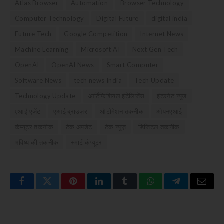
Atlas Browser
Automation
Browser Technology
Computer Technology
Digital Future
digital india
Future Tech
Google Competition
Internet News
Machine Learning
Microsoft AI
Next Gen Tech
OpenAI
OpenAI News
Smart Computer
Software News
tech news India
Tech Update
Technology Update
आर्टिफिशियल इंटेलिजेंस
इंटरनेट न्यूज
एआई एजेंट
एआई ब्राउज़र
ऑटोमेशन तकनीक
ओपनएआई
कंप्यूटर तकनीक
टेक अपडेट
टेक न्यूज़
डिजिटल तकनीक
भविष्य की तकनीक
स्मार्ट कंप्यूटर
Facebook
Twitter
Pinterest
LinkedIn
Tumblr
WhatsApp
Telegram
Email