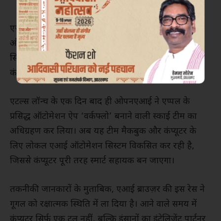
एजेंटिक एआई तकनीक के जरिए अब यूज़र को माउस क्लिक
और टाइपिंग की जरूरत नहीं पड़ेगी। बस निर्देश दीजिए और
सिस्टम खुद पूरा काम करेगा। विशेषज्ञों का मानना है कि यह
कंप्यूटिंग मॉडल में पिछले 30 वर्षों का सबसे बड़ा बदलाव है।
एटल्स लॉन्च के एक दिन बाद ही ओपनएआई ने एप्पल के
प्रसिद्ध ऑटोमेशन ऐप ‘वर्कफ्लो’ बनाने वाली स्काई टीम का
अधिग्रहण कर लिया। अब यह टीम मैकबुक और कंप्यूटर के
लिए लोकल एआई ऑटोमेशन सिस्टम विकसित कर रही है,
जिससे कंप्यूटर पूरी तरह स्मार्ट सहायक बन जाएगा।
तकनीकी जानकारों के मुताबिक, एआई ब्राउज़र की इस रेस ने
गूगल को रक्षात्मक स्थिति में ला दिया है। आने वाले समय में
कंप्यूटर सिर्फ एक टूल नहीं, बल्कि इंसानों का इंटेलिजेंट पार्टनर