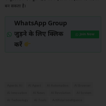
बन सकता है।
WhatsApp Group
जुड़ने के लिए क्लिक
Join Now
करें
Agentic AI
AI Agent
AI Automation
AI Browser
AI Innovation
AI News
AI Revolution
AI System
AI Technology
AI Tools
Artificial Intelligence