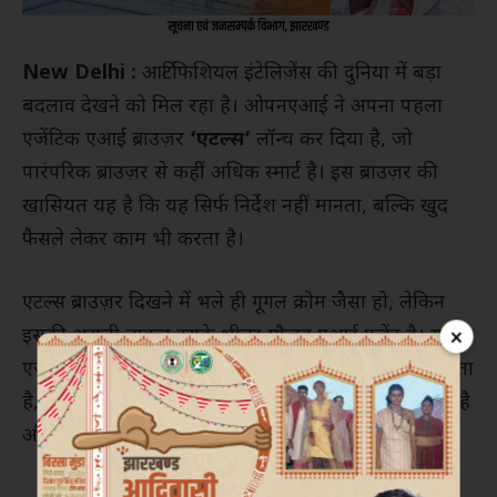
New Delhi :
आर्टिफिशियल इंटेलिजेंस की दुनिया में बड़ा
बदलाव देखने को मिल रहा है। ओपनएआई ने अपना पहला
एजेंटिक एआई ब्राउज़र
‘एटल्स’
लॉन्च कर दिया है, जो
पारंपरिक ब्राउज़र से कहीं अधिक स्मार्ट है। इस ब्राउज़र की
खासियत यह है कि यह सिर्फ निर्देश नहीं मानता, बल्कि खुद
फैसले लेकर काम भी करता है।
एटल्स ब्राउज़र दिखने में भले ही गूगल क्रोम जैसा हो, लेकिन
×
इसकी असली ताकत इसके भीतर मौजूद एआई एजेंट है। यह
एजेंट यूज़र की जरूरत को समझकर अपने आप वेब सर्च करता
है, ईमेल ड्राफ्ट करता है, फॉर्म भरता है, मीटिंग शेड्यूल करता है
और यहां तक कि ऑनलाइन बुकिंग भी कर सकता है।