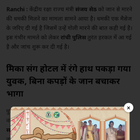
Ranchi :
केंद्रीय रक्षा राज्य मंत्री
संजय सेठ
को जान से मारने
की धमकी मिलने का मामला सामने आया है। धमकी एक मैसेज
के जरिए दी गई है जिसमें उन्हें गोली मारने की बात कही गई है।
इस गंभीर मामले को लेकर
रांची पुलिस
तुरंत हरकत में आ गई
है और जांच शुरू कर दी गई है।
प्रेमिका संग होटल में रंगे हाथ पकड़ा गया
युवक, बिना कपड़ों के जान बचाकर
भागा
×
पुलिस के मुताबिक, मंत्री संजय सेठ को धमकी जिस मोबाइल
नंबर से दी गई है, उसकी पूरी जानकारी जुटाई जा रही है।
साइबर सेल
ने उस नंबर का डिटेल खंगालना शुरू कर दिया है
ताकि आरोपी तक जल्द से जल्द पहुंचा जा सके। इस समय