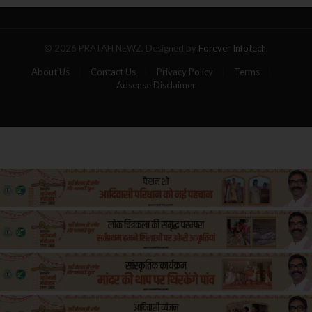
यात्रियों
की
मौत
© 2026 PRATAH NEWZ. Designed by
Forever Infotech
.
About Us
Contact Us
Privacy Policy
Terms
Adsense Disclaimer