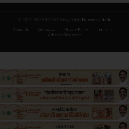
यात्रियों
की
मौत
© 2026 PRATAH NEWZ. Designed by
Forever Infotech
.
About Us
Contact Us
Privacy Policy
Terms
Adsense Disclaimer