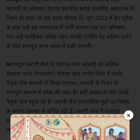
कालवी का सोमवार देररात स्थानीय सवाई मानसिंह अस्पताल में
निधन हो गया। वो लंबे समय बीमार थे। जून 2022 में ब्रेन स्ट्रोक
के बाद उन्हें इस अस्पताल में भर्ती कराया गया था। सोमवार
रात उन्हें कार्डियक अरेस्ट पड़ा। उनकी पार्थिव देह अंतिम दर्शन
के लिए राजपूत सभा भवन में रखी जाएगी।
श्री राजपूत करणी सेना के दिवंगत नेता कालवी का अंतिम
संस्कार आज (मंगलवार) दोपहर बाद नागौर जिले में उनके
पैतृक गांव कालवी में किया जाएगा। कालवी के निधन से
राजपूत समाज में शोक की लहर है। बड़ी संख्या में लोग उनके
पैतृक गांव पहुंच रहे हैं। करणी सेना सामाजिक मुद्दों पर विरोध
के कारण देशभर में चर्चित रही है। करणी सेना ने राजपूत
×
समाज की छवि खराब करने वाली फिल्मों और सीरियल का
जमकर विरोध किया।