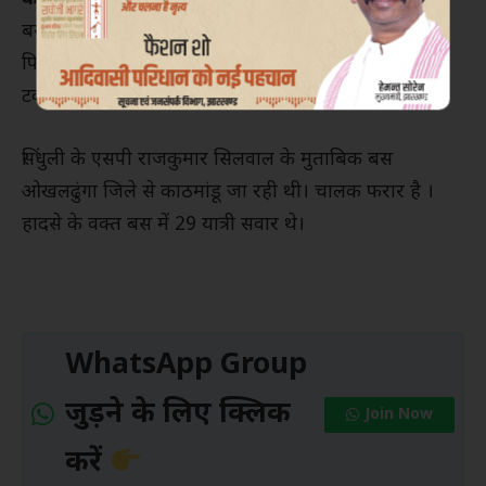
बस हादसे में छह लोगों की मौत हो गई। यह हादसा सिंधुली के
फिक्कल ग्रामीण नगर पालिका क्षेत्र में हुआ। बस दीवार से
टकराकर पलट गई।
सिंधुली के एसपी राजकुमार सिलवाल के मुताबिक बस
ओखलढुंगा जिले से काठमांडू जा रही थी। चालक फरार है ।
हादसे के वक्त बस में 29 यात्री सवार थे।
WhatsApp Group
जुड़ने के लिए क्लिक
Join Now
करें