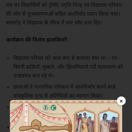
मंच पर विद्यार्थियों को ट्रॉफी, स्मृति चिन्ह एवं विद्यालय परिवार
की ओर से शुभकामनाओं सहित आशीर्वाद प्रदान किया गया।
समारोह ने विद्यालय के गौरव में चार चाँद लगा दिए।
कार्यक्रम की विशेष झलकियाँ:
विद्यालय परिसर को भव्य रूप से सजाया गया था – रंग-
बिरंगी झंडियाँ, गुब्बारे, और झिलमिलाते पर्दे वातावरण को
उत्सवमय बना रहे थे।
छात्राओं ने पारंपरिक परिधान में भावविभोर करने वाले
सांस्कृतिक नृत्य से अतिथियों का स्वागत किया।
×
मंच पर विद्यालय के शिक्षकगण, प्रबंध समिति के सदस्य,
क्षेत्रीय गणमान्य व्यक्ति और अभिभावकगण उपस्थित रहे।
वक्ताओं ने शिक्षा के महत्व, अनुशासन और लक्ष्य की ओर