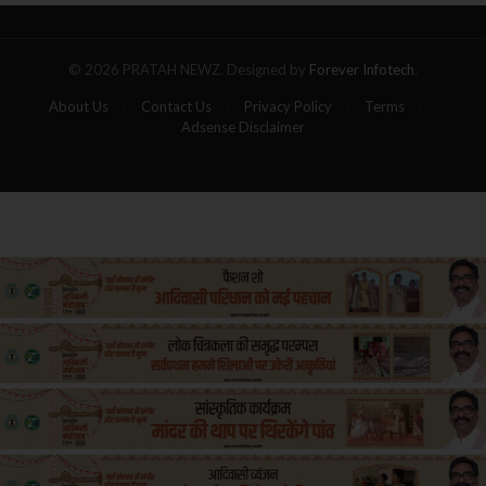
यात्रियों
की
मौत
© 2026 PRATAH NEWZ. Designed by
Forever Infotech
.
About Us
Contact Us
Privacy Policy
Terms
Adsense Disclaimer