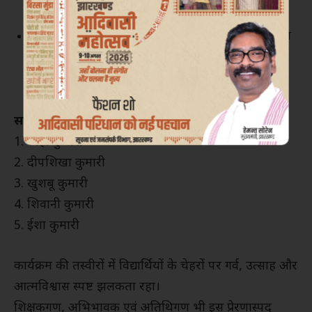
निरंतर प्रयास करने की प्रेरणा दी।
इस समारोह ने सामुदायिक सहभागिता की एक नई मिसाल
पेश की, जहाँ विद्यार्थी, शिक्षक, अभिभावक और समाज
एक साथ जुटे।
सम्मानित छात्राएँ (2024-25):
1. स्नेहा कुमारी
2. दीपशिखा कुमारी
3. खुशबू कुमारी
4. शिवानी कुमारी
5. ईशा कुमारी
कार्यक्रम की तस्वीरों में विद्यार्थियों के चेहरों पर गर्व, उत्साह और
आत्मविश्वास स्पष्ट झलकता रहा।
शिक्षकगण, अभिभावक एवं अतिथिगण भी इस प्रेरणास्पद