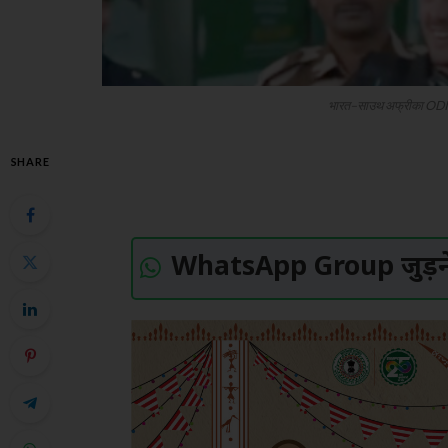
भारत–साउथ अफ्रीका ODI से 
SHARE
WhatsApp Group जुड़ने 