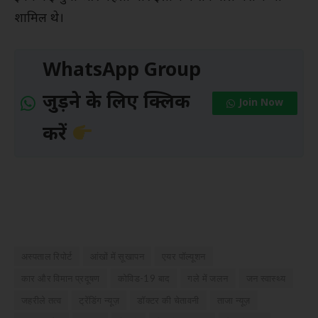
शामिल थे।
WhatsApp Group
जुड़ने के लिए क्लिक
Join Now
करें
अस्पताल रिपोर्ट
आंखों में सूखापन
एयर पॉल्यूशन
कार और विमान प्रदूषण
कोविड-19 बाद
गले में जलन
जन स्वास्थ्य
जहरीले तत्व
ट्रेंडिंग न्यूज़
डॉक्टर की चेतावनी
ताजा न्यूज़