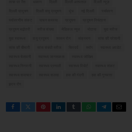
त्वचा पर रैश
थकान
दिल्ली
दिल्ली अस्पताल
दिल्ली न्यूज़
दिल्ली प्रदूषण
दिल्ली वायु प्रदूषण
धुंध
नई दिल्ली
पर्यावरण
पर्यावरणीय संकट
पाचन समस्या
प्रदूषण
प्रदूषण नियंत्रण
प्रदूषण बढ़ोतरी
मरीज संख्या
मेडिकल न्यूज
मोटापा
युवा मरीज
युवा स्वास्थ्य
वायु प्रदूषण
श्वसन रोग
संक्रमण
सांस की परेशानी
सांस की बीमारी
सांस संबंधी मरीज
सिरदर्द
स्मॉग
स्वास्थ्य अपडेट
स्वास्थ्य चेतावनी
स्वास्थ्य जागरूकता
स्वास्थ्य जोखिम
स्वास्थ्य निगरानी
स्वास्थ्य प्रणाली
स्वास्थ्य रिपोर्ट
स्वास्थ्य संकट
स्वास्थ्य समाचार
स्वास्थ्य सलाह
हवा की गंदगी
हवा की गुणवत्ता
हृदय रोग
Facebook
Twitter
Pinterest
LinkedIn
Tumblr
WhatsApp
Telegram
Email