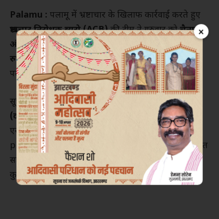
Palamu :
पलामू में भ्रष्टाचार के खिलाफ कार्रवाई करते हुए
भ्रष्टाचार निरोधक ब्यूरो (ACB)
की टीम ने गुरुवार को
चैनपुर
×
अंचल कार्यालय के बड़ा बाबू विनोद कुमार को 5,500
रुपये रिश्वत लेते हुए रंगे हाथ गिरफ्तार
किया। यह कार्रवाई
पलामू प्रमंडलीय टीम द्वारा की गई।
सूत्रों के अनुसार, एक आवेदक ने जमीन से संबंधित
नकल
(दस्तावेज) निकालने के बदले पैसे मांगने
की शिकायत
एसीबी से की थी। शिकायत दर्ज होने के बाद एसीबी ने
preliminary सत्यापन किया, जिसमें रिश्वत की मांग की बात
सही पाई गई। इसके बाद टीम ने जाल बिछाया और विनोद
कुमार को
रिश्वत की राशि लेते ही मौके पर दबोच लिया।