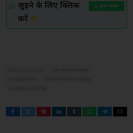
जुड़ने के लिए क्लिक
Join Now
करें
ACB Palamu Action
जमीन नकल रिश्वत मामला
बड़ा बाबू विनोद कुमार
भ्रष्टाचार निरोधक ब्यूरो झारखंड
रिश्वतखोरी गिरफ्तार चैनपुर
Facebook
Twitter
Pinterest
LinkedIn
Tumblr
WhatsApp
Telegram
Email