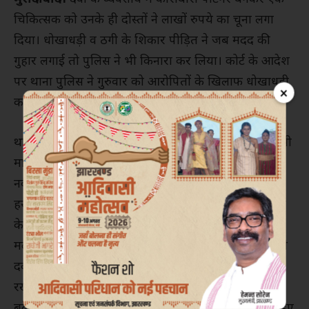
चिकित्सक को उनके ही दोस्तों ने लाखों रुपये का चूना लगा
दिया। धोखाधड़ी व ठगी के शिकार पीड़ित ने जब मदद की
गुहार लगाई तो पुलिस ने भी किनारा कर लिया। कोर्ट के आदेश
पर थाना पुलिस ने गुरुवार को आरोपितों के खिलाफ धोखाधड़ी
×
का केस दर्ज कर मामले की जांच शुरू कर दी है।
थाना मुगलपुरा क्षेत्र स्थित वारसी नगर जामा मस्जिद के निवासी
माशूक खान ने शरीर में कहा था कि वह पेशे से चिकित्सक हैं।
नवाबपुरा थाना क्षेत्र के बाग गुलाब राय के रहने वाले फिरोज
हसन सिद्दीकी उनके घनिष्ट मित्र थे। बातचीत में फिरोज ने खुद
के बेरोजगार होने का हवाला देकर अपने चिकित्सक दोस्त से
मदद की गुहार लगाई। माशूक खान के मुताबिक उनके दोस्त ने
दवा के कारोबार में साझीदार बनाने का प्रस्ताव उनके सामने
रखा। दोस्त की मजबूरी व बेरोजगारी भांप वह मदद में आगे
बढ़े। दवा के कारोबार में 25 लाख रुपये का इन्वेस्टमेंट करते हुए