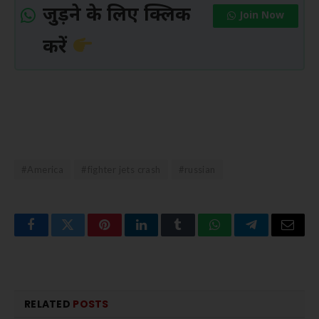
जुड़ने के लिए क्लिक
Join Now
करें
#America
#fighter jets crash
#russian
Facebook
Twitter
Pinterest
LinkedIn
Tumblr
WhatsApp
Telegram
Email
RELATED
POSTS